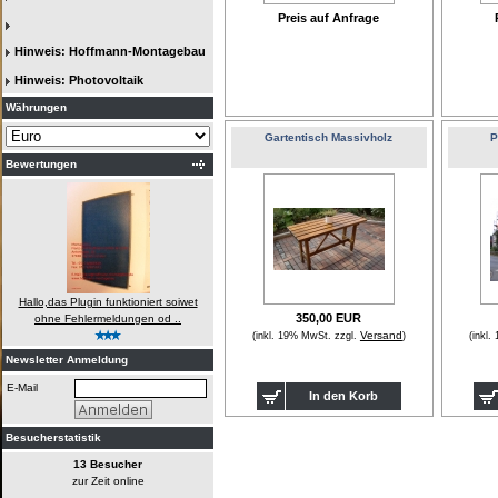
Preis auf Anfrage
Hinweis: Hoffmann-Montagebau
Hinweis: Photovoltaik
Währungen
Gartentisch Massivholz
P
Bewertungen
Hallo,das Plugin funktioniert soiwet
350,00 EUR
ohne Fehlermeldungen od ..
Versand
(inkl. 19% MwSt. zzgl.
)
(inkl
Newsletter Anmeldung
E-Mail
In den Korb
Besucherstatistik
13 Besucher
zur Zeit online