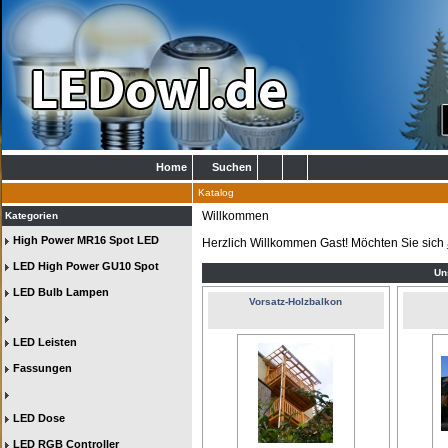
Home
Suchen
Katalog
Willkommen
Kategorien
High Power MR16 Spot LED
Herzlich Willkommen
Gast!
Möchten Sie sich
LED High Power GU10 Spot
Un
LED Bulb Lampen
Vorsatz-Holzbalkon
LED Leisten
Fassungen
LED Dose
LED RGB Controller