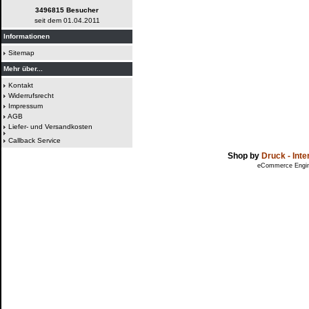
3496815 Besucher
seit dem 01.04.2011
Informationen
Sitemap
Mehr über...
Kontakt
Widerrufsrecht
Impressum
AGB
Liefer- und Versandkosten
Callback Service
Shop by
Druck - Int
eCommerce Engi